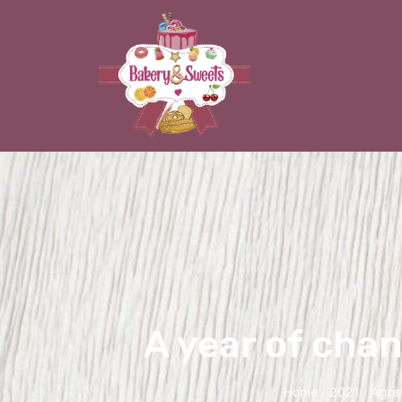
A year of chan
Home
2021
Agos
/
/