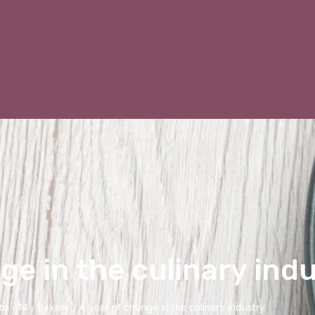
ge in the culinary ind
to
14
Bakery
A year of change in the culinary industry
/
/
/